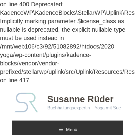
on line 400 Deprecated:
KadenceWP\KadenceBlocks\StellarWP\Uplink\Resou
Implicitly marking parameter $license_class as
nullable is deprecated, the explicit nullable type
must be used instead in
/mnt/web106/c3/92/51082892/htdocs/2020-
yoga/wp-content/plugins/kadence-
blocks/vendor/vendor-
prefixed/stellarwp/uplink/src/Uplink/Resources/Re
Zum
on line 417
Inhalt
springen
Susanne Rüder
Buchhaltungsexpertin – Yoga mit Sue
Menü