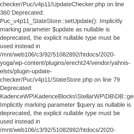
checker/Puc/v4p11/UpdateChecker.php on line
360 Deprecated:
Puc_v4p11_StateStore::setUpdate(): Implicitly
marking parameter $update as nullable is
deprecated, the explicit nullable type must be
used instead in
/mnt/web106/c3/92/51082892/htdocs/2020-
yoga/wp-content/plugins/erecht24/vendor/yahnis-
elsts/plugin-update-
checker/Puc/v4p11/StateStore.php on line 79
Deprecated:
KadenceWP\KadenceBlocks\StellarWP\DB\DB::gene
Implicitly marking parameter $query as nullable is
deprecated, the explicit nullable type must be
used instead in
/mnt/web106/c3/92/51082892/htdocs/2020-